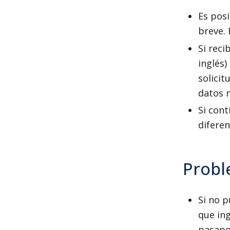
Es pos
breve.
Si reci
inglés)
solicit
datos 
Si con
diferen
Probl
Si no p
que in
pasapor