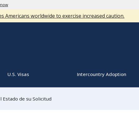
know
s Americans worldwide to exercise increased caution.
U.S. Visas
Intercountry Adoption
l Estado de su Solicitud