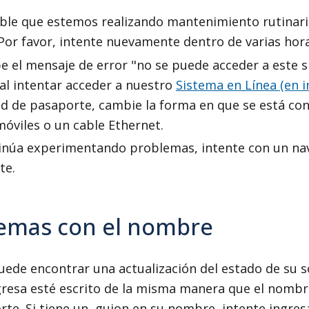
ible que estemos realizando mantenimiento rutinari
 Por favor, intente nuevamente dentro de varias hor
be el mensaje de error "no se puede acceder a este s
 al intentar acceder a nuestro
Sistema en Línea (en i
ud de pasaporte, cambie la forma en que se está con
móviles o un cable Ethernet.
tinúa experimentando problemas, intente con un n
te.
emas con el nombre
uede encontrar una actualización del estado de su 
gresa esté escrito de la misma manera que el nombr
te. Si tiene un guion en su nombre, intente ingres