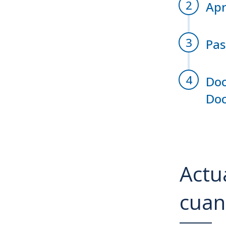
Apr
Pas
Doc
Doc
Actu
cuan