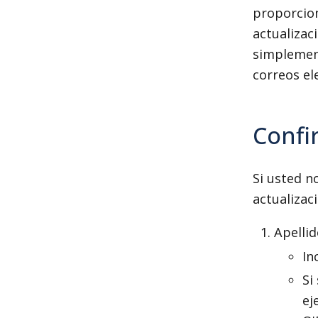
proporcion
actualizac
simplement
correos el
Confi
Si usted n
actualizac
Apelli
In
Si
ej