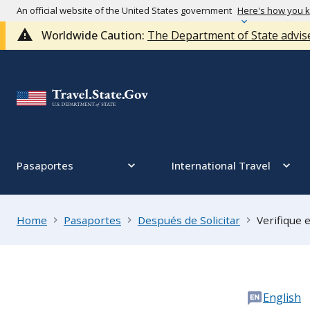
An official website of the United States government
Here's how you 
Worldwide Caution:
The Department of State advise
Pasaportes
International Travel
Home
Pasaportes
Después de Solicitar
Verifique e
English