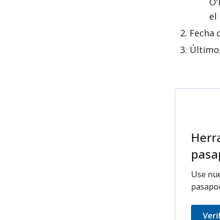
O'
el
Fecha 
Último
Herra
pasa
Use nue
pasapor
Veri