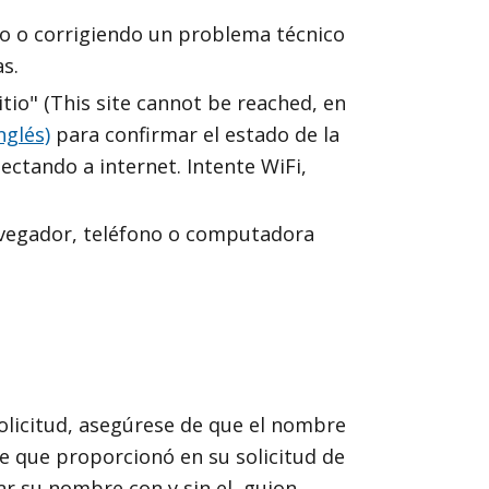
o o corrigiendo un problema técnico
as.
itio" (This site cannot be reached, en
nglés)
para confirmar el estado de la
ectando a internet. Intente WiFi,
avegador, teléfono o computadora
solicitud, asegúrese de que el nombre
e que proporcionó en su solicitud de
ar su nombre con y sin el guion.