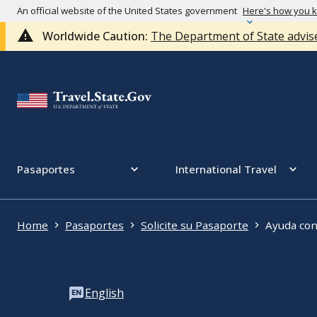
An official website of the United States government
Here's how you 
Worldwide Caution:
The Department of State advise
Pasaportes
International Travel
Home
Pasaportes
Solicite su Pasaporte
Ayuda con 
English