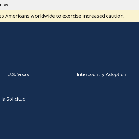
know
s Americans worldwide to exercise increased caution.
U.S. Visas
Intercountry Adoption
la Solicitud