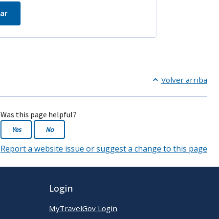
ar
Volver arriba
Was this page helpful?
Yes
No
Report a website issue or suggest a change to this page
Login
MyTravelGov Login