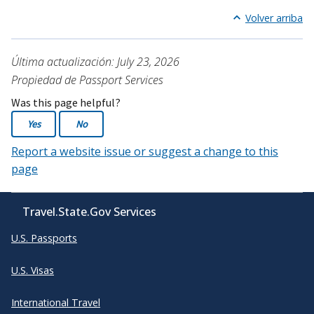
Volver arriba
Última actualización: July 23, 2026
Propiedad de Passport Services
Was this page helpful?
Yes
No
Report a website issue or suggest a change to this
page
Travel.State.Gov Services
U.S. Passports
U.S. Visas
International Travel