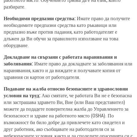
разбирате.
Необходими предпазни средства:
Имате право да получите
необходимите предпазни средства като ръкавици или
предпазно въже против падания, като работодателят е
длъжен да Ви обучи за правилното използване на това
оборудване.
Докладване на свързани с работата наранявания и
заболявания:
Имате право да докладвате за заболявания или
наранявания, както и да виждате и получавате копия от
здравния си картон от работодателя.
Подаване на жалба относно безопасните и здравословни
условия на труд:
Ако смятате, че работата Ви не е безопасна
или застрашава здравето Ви, Вие (или Ваш представител)
можете да подадете поверителна жалба до Управлението за
безопасност и здраве на работното място (OSHA). По
възможност би било добре да привлечете като свидетел и
друг работник, ако съобщавате на работодателя си за
небезопасните условия, както и да споделите опасенията си с