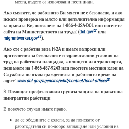
места, където са използвани пестициди.
Ако смятате, че работното Ви място не е безопасно, и ако
искате проверка на място или допълнителна информация
за правата Ви, позвънете на 1-866-4-USA-DOL или посетете
сайта на Министерството на труда: (
dol.gov
или
migrantworker.gov
).
Ако сте с работна виза H-2A и имате въпроси или
притеснения за безопасните и здравословни условия на
труд на работната площадка, жилището или транспорта,
позвънете на 1-866-487-9243 или посетете местния клон на
Службата по възнагражденията и работното време на
адрес:
www.dol.gov/agencies/whd/contact/local-offices
.
3. Помощот профсъюзиили групиза защита на праватана
имигрантии работещи
В повечето случаи имате право:
да се обедините с колеги, за да поискате от
работодателя си по-добро заплащане или условия на