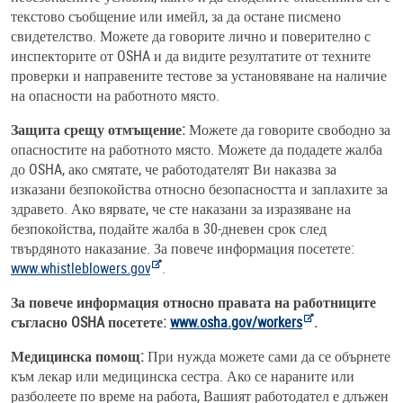
текстово съобщение или имейл, за да остане писмено
свидетелство. Можете да говорите лично и поверително с
инспекторите от OSHA и да видите резултатите от техните
проверки и направените тестове за установяване на наличие
на опасности на работното място.
Защита срещу отмъщение:
Можете да говорите свободно за
опасностите на работното място. Можете да подадете жалба
до OSHA, ако смятате, че работодателят Ви наказва за
изказани безпокойства относно безопасността и заплахите за
здравето. Ако вярвате, че сте наказани за изразяване на
безпокойства, подайте жалба в 30-дневен срок след
твърдяното наказание. За повече информация посетете:
www.whistleblowers.gov
.
За повече информация относно правата на работниците
съгласно OSHA посетете:
www.osha.gov/workers
.
Медицинска помощ:
При нужда можете сами да се обърнете
към лекар или медицинска сестра. Ако се нараните или
разболеете по време на работа, Вашият работодател е длъжен