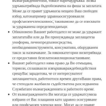
възнаграждениетоВи, товасе наричаудръжка. Всяка
удръжкатрябвада бъдеобозначена на фиша за заплатата.
Може да се правят удръжкиза нещапо Ваш свободен
избор, катонапример здравнаосигуровкаили
профсъюзенчленскивнос; такиваможе да се изисквати
за удържанена определениданъци.
Обикновено Вашият работодател не може да удържаот
заплататаВи или да Ви принуждавада заплащатеза
униформа, личнипредпазнисредства,
необходимиинструменти, консумативи, оборудванеи
такси за назначаване. За някоикатегории визитрябвада
се предоставии безплатножилищнонастаняване.
Вашият работодател няма право да Ви отмъщава,
тормози, сплашваили извършвавраждебнидействия
срещуВас зарадитова, че се интересуватеот
заплащанетоси, работнотоси времеи другиВаши права,
че степодали жалбаили съдействатена разследванена
Службатапо възнагражденията и работното време.
От възнаграждението Ви могатда се удържатсумиза
избрани от Вас плащания като здравно осигуряване
или профсъюзен членски внос. Могат да се правят