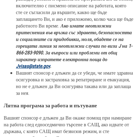
включително с писмено описание на работата, която
сте се съгласили да вършите, какво ще бъде
заплащането Ви, и ако е приложимо, колко часа ще бъде
работното Ви време.
Ако имате неотложни
притеснения във връзка със здравето, безопасността
и социалните си придобивки, моля, обадете се на
горещата линия за неотложни случаи по визи J на 1-
866-283-9090. За въпроси или проблеми от общ
характер изпратете електронна поща до
Jvisas@state.gov
.
Вашият спонсор е длъжен да се убеди, че имате здравна
осигуровка и застраховка за репатриране и евакуация,
но не е длъжен да Ви осигурява такава или да заплаща
за нея.
Лятна програма за работа и пътуване
Вашият спонсор е длъжен да Ви окаже помощ при намиране
на работа след едноседмично търсене в САЩ, ако идвате от
държава, с която САЩ имат безвизов режим, и сте