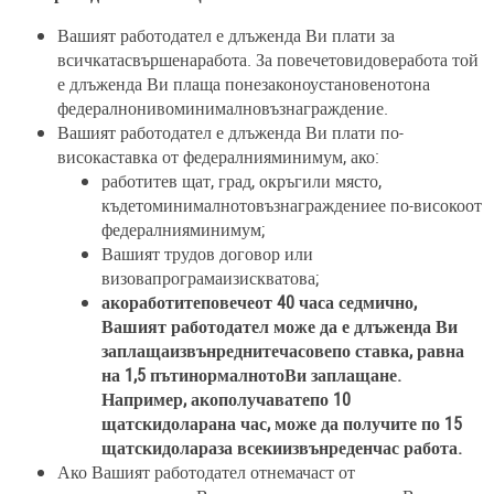
Вашият работодател е длъженда Ви плати за
всичкатасвършенаработа. За повечетовидоверабота той
е длъженда Ви плаща понезаконоустановенотона
федералнонивоминималновъзнаграждение.
Вашият работодател е длъженда Ви плати по-
високаставка от федералнияминимум, ако:
работитев щат, град, окръгили място,
къдетоминималнотовъзнаграждениее по-високоот
федералнияминимум;
Вашият трудов договор или
визовапрограмаизискватова;
акоработитеповечеот 40 часа седмично,
Вашият работодател може да е длъженда Ви
заплащаизвънреднитечасовепо ставка, равна
на 1,5 пътинормалнотоВи заплащане.
Например, акополучаватепо 10
щатскидоларана час, може да получите по 15
щатскидолараза всекиизвънреденчас работа.
Ако Вашият работодател отнемачаст от