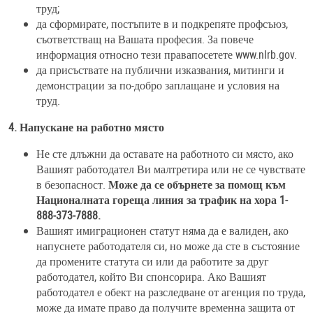
труд;
да сформирате, постъпите в и подкрепяте профсъюз,
съответстващ на Вашата професия. За повече
информация относно тези правапосетете www.nlrb.gov.
да присъствате на публични изказвания, митинги и
демонстрации за по-добро заплащане и условия на
труд.
4. Напускане на работно място
Не сте длъжни да оставате на работното си място, ако
Вашият работодател Ви малтретира или не се чувствате
в безопасност.
Може да се обърнете за помощ към
Националната гореща линия за трафик на хора 1-
888-373-7888.
Вашият имиграционен статут няма да е валиден, ако
напуснете работодателя си, но може да сте в състояние
да промените статута си или да работите за друг
работодател, който Ви спонсорира. Ако Вашият
работодател е обект на разследване от агенция по труда,
може да имате право да получите временна защита от