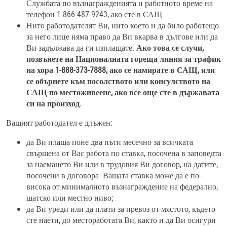
Службата по възнагражденията и работното време на
телефон 1-866-487-9243, ако сте в САЩ.
Нито работодателят Ви, нито което и да било работещо
за него лице няма право да Ви вкарва в дългове или да
Ви задължава да ги изплащате.
Ако това се случи,
позвънете на Националната гореща линия за трафик
на хора 1-888-373-7888, ако се намирате в САЩ, или
се обърнете към посолството или консулството на
САЩ по местоживеене, ако все още сте в държавата
си на произход.
Вашият работодател е длъжен:
да Ви плаща поне два пъти месечно за всичката
свършена от Вас работа по ставка, посочена в заповедта
за наемането Ви или в трудовия Ви договор, на датите,
посочени в договора. Вашата ставка може да е по-
висока от минималното възнаграждение на федерално,
щатско или местно ниво;
да Ви уреди или да плати за превоз от мястото, където
сте наети, до местоработата Ви, както и да Ви осигури