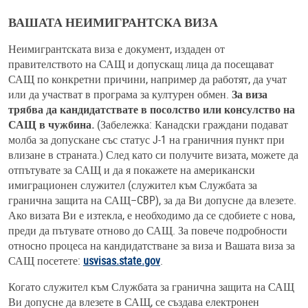
ВАШАТА НЕИМИГРАНТСКА ВИЗА
Неимигрантската виза е документ, издаден от
правителството на САЩ и допускащ лица да посещават
САЩ по конкретни причини, например да работят, да учат
или да участват в програма за културен обмен.
За виза
трябва да кандидатствате в посолство или консулство на
САЩ в чужбина.
(Забележка: Канадски граждани подават
молба за допускане със статус J-1 на граничния пункт при
влизане в страната.) След като си получите визата, можете да
отпътувате за САЩ и да я покажете на американски
имиграционен служител (служител към Службата за
гранична защита на САЩ–CBP), за да Ви допусне да влезете.
Ако визата Ви е изтекла, е необходимо да се сдобиете с нова,
преди да пътувате отново до САЩ. За повече подробности
относно процеса на кандидатстване за виза и Вашата виза за
САЩ посетете:
usvisas.state.gov
.
Когато служител към Службата за гранична защита на САЩ
Ви допусне да влезете в САЩ, се създава електронен