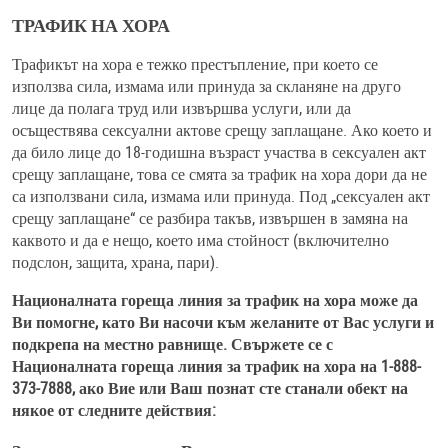
ТРАФИК НА ХОРА
Трафикът на хора е тежко престъпление, при което се
използва сила, измама или принуда за скланяне на друго
лице да полага труд или извършва услуги, или да
осъществява сексуални актове срещу заплащане. Ако което и
да било лице до 18-годишна възраст участва в сексуален акт
срещу заплащане, това се смята за трафик на хора дори да не
са използвани сила, измама или принуда. Под „сексуален акт
срещу заплащане“ се разбира такъв, извършен в замяна на
каквото и да е нещо, което има стойност (включително
подслон, защита, храна, пари).
Националната гореща линия за трафик на хора може да
Ви помогне, като Ви насочи към желаните от Вас услуги и
подкрепа на местно равнище. Свържете се с
Националната гореща линия за трафик на хора на 1-888-
373-7888, ако Вие или Ваш познат сте станали обект на
някое от следните действия: