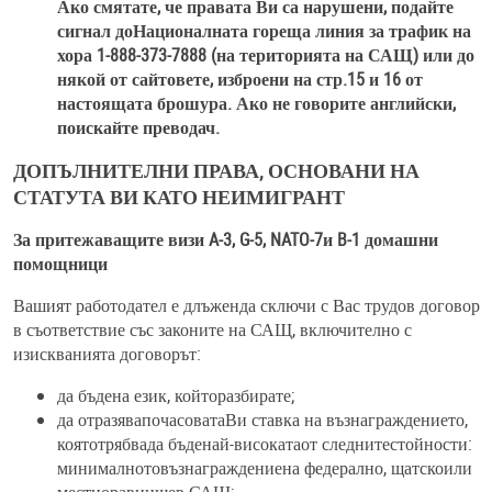
Ако смятате, че правата Ви са нарушени, подайте
сигнал доНационалната гореща линия за трафик на
хора 1-888-373-7888 (на територията на САЩ) или до
някой от сайтовете, изброени на стр.15 и 16 от
настоящата брошура. Ако не говорите английски,
поискайте преводач.
ДОПЪЛНИТЕЛНИ ПРАВА, ОСНОВАНИ НА
СТАТУТА ВИ КАТО НЕИМИГРАНТ
За притежаващите визи A-3, G-5, NATO-7и B-1 домашни
помощници
Вашият работодател е длъженда сключи с Вас трудов договор
в съответствие със законите на САЩ, включително с
изискванията договорът:
да бъдена език, койторазбирате;
да отразявапочасоватаВи ставка на възнаграждението,
коятотрябвада бъденай-високатаот следнитестойности:
минималнотовъзнаграждениена федерално, щатскоили
местноравнищев САЩ;