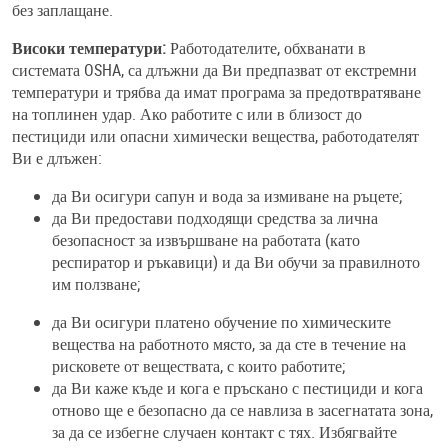
без заплащане.
Високи температури:
Работодателите, обхванати в
системата OSHA, са длъжни да Ви предпазват от екстремни
температури и трябва да имат програма за предотвратяване
на топлинен удар. Ако работите с или в близост до
пестициди или опасни химически вещества, работодателят
Ви е длъжен:
да Ви осигури сапун и вода за измиване на ръцете;
да Ви предостави подходящи средства за лична
безопасност за извършване на работата (като
респиратор и ръкавици) и да Ви обучи за правилното
им ползване;
да Ви осигури платено обучение по химическите
вещества на работното място, за да сте в течение на
рисковете от веществата, с които работите;
да Ви каже къде и кога е пръскано с пестициди и кога
отново ще е безопасно да се навлиза в засегнатата зона,
за да се избегне случаен контакт с тях. Избягвайте