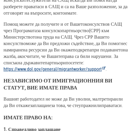
Консулскитеслужители на САЩ искатда Ви помогнатда
разберете праватаси в САЩ и са на Ваше разположение, за да
отговорят на въпросите, коитоимате.
Помощ можете да получите и от Вашетоконсулствов САЩ
чрез Програматаза консулскопартньорство(СРР) към
Министерствотона труда на САЩ. Чрез СРР Вашето
консулствоможе да Ви предложи съдействие, да Ви помогнес
намиранена ресурсии да Ви окажеподкрепапри подаванетона
жалба, акосчитате, че Вашитеправа са били нарушени. За
списъкна държавитепартньорипосетете:
https://www.dol.gov/general/migrantworker/support
.
НЕЗАВИСИМО ОТ ИМИГРАЦИОННИЯ ВИ
СТАТУТ, ВИЕ ИМАТЕ ПРАВА
Вашият работодател не може да Ви уволни, малтретираили
да Ви откажезаплащанеза това, че стеупражнилиправатаси.
ИМАТЕ ПРАВО НА:
1. Справедливо заплащане