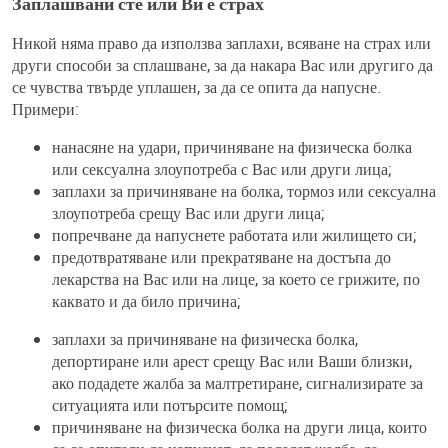
Заплашвани сте или Ви е страх
Никой няма право да използва заплахи, всяване на страх или
други способи за сплашване, за да накара Вас или другиго да
се чувства твърде уплашен, за да се опита да напусне.
Примери:
нанасяне на удари, причиняване на физическа болка
или сексуална злоупотреба с Вас или други лица;
заплахи за причиняване на болка, тормоз или сексуална
злоупотреба срещу Вас или други лица;
попречване да напуснете работата или жилището си;
предотвратяване или прекратяване на достъпа до
лекарства на Вас или на лице, за което се грижите, по
каквато и да било причина;
заплахи за причиняване на физическа болка,
депортиране или арест срещу Вас или Ваши близки,
ако подадете жалба за малтретиране, сигнализирате за
ситуацията или потърсите помощ;
причиняване на физическа болка на други лица, които