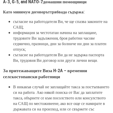
A-3, G-5, and NATO-7домашни помощници
Като минимум договоръттрябвада съдържа:
съгласие на работодателя Ви, че ще спазва законите на
САЩ;
информация за честотатаи начина на заплащане,
трудовите Ви задължения, броя работни часове
седмично, празници, дни за болниче ни дни за платен
отпуск;
съгласие на работодателя Ви да не задържа паспорта
Ви, трудовия Ви договор или други лични вещи.
За притежаващите Виза H-2A – временни
селскостопански работници
В никакъв случай не заплащайте такса за постъпването
си на работа. Ако някой поиска от Вас да заплатите
такса, обърнете се към посолството или консулството
на САЩ по местоживеене, ако все още се намирате в
държавата си на произход, или се свържете със