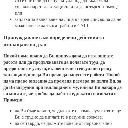
са се опитали да напуснат, да подадат жалба, да
сигнализират за ситуацията или да потърсят помощ;
или
заплахи за включване на лица в черен списък, за да не
може повече да търсят работа в САЩ.
Принуждаване към определени действия за
изплащане на дълг
Никой няма право да Ви принуждава да извършвате
работа или да продължавате да полагате труд, да
предоставяте услуги, включително сексуални срещу
заплащане, или да Ви пречи да напуснете работа. Никой
няма право внезапно да променя размера на дълга Ви, за
да Ви затрудни при изплащането му, или да Ви накара да
си мислите, че трябва да работите, докато го изплатите.
Примери:
да Ви бъде казано, че дължите огромна сума, която ще
Ви е трудно да изплатите в разумни срокове;
да се твърди, че дължите повече от първоначално