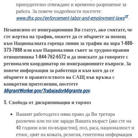
принудително отвеждане и временно разрешение за
работа. За повече подробности посетете:
www.dhs.gov//enforcement-labor-and-employment-laws
.
Независимо от имиграционния Ви статут, ако смятате, че
сте жертва на трафик, можете да се обърнете за помощ
към Националната гореща линия за трафик на хора 1-888-
373-7888 или към Националния съвет за трудово-правни
отношенияна 1-844-762-6572 и да поискате да говорите с
регионален координатор по имиграционните въпроси. За
повече информация за работещи и към кого да се
обърнете в правителството на САЩ във връзка с
конкретни притеснения, посетете
MigrantWorker.gov/TrabajadorMigrante.gov
.
5. Свобода от дискриминация и тормоз
Вашият работодател няма право да Ви третира
различно или по-зле заради Вашата възраст (ако сте на
40 години или по-възрастни), пол, раса, националност и
етнос, цвят на кожата, религия, генетична информация