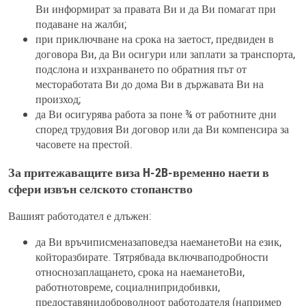
Ви информират за правата Ви и да Ви помагат при
подаване на жалби;
при приключване на срока на заетост, предвиден в
договора Ви, да Ви осигури или заплати за транспорта,
подслона и изхранването по обратния път от
местоработата Ви до дома Ви в държавата Ви на
произход;
да Ви осигурява работа за поне ¾ от работните дни
според трудовия Ви договор или да Ви компенсира за
часовете на престой.
За притежаващите виза H-2B-временно наети в
сфери извън селското стопанство
Вашият работодател е длъжен:
да Ви връчиписменазаповедза наеманетоВи на език,
койторазбирате. Тятрябвада включваподробности
относнозаплащането, срока на наеманетоВи,
работнотовреме, социалнипридобивки,
предоставянидоброволноот работодателя (например