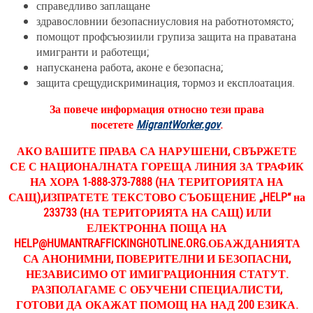
справедливо заплащане
здравословнии безопасниусловия на работнотомясто;
помощот профсъюзиили групиза защита на праватана
имигранти и работещи;
напусканена работа, аконе е безопасна;
защита срещудискриминация, тормоз и експлоатация.
За повече информация относно тези права
посетете
MigrantWorker.gov
.
АКО ВАШИТЕ ПРАВА СА НАРУШЕНИ, СВЪРЖЕТЕ
СЕ С НАЦИОНАЛНАТА ГОРЕЩА ЛИНИЯ ЗА ТРАФИК
НА ХОРА 1-888-373-7888 (НА ТЕРИТОРИЯТА НА
САЩ),ИЗПРАТЕТЕ ТЕКСТОВО СЪОБЩЕНИЕ „HELP“ на
233733 (НА ТЕРИТОРИЯТА НА САЩ) ИЛИ
ЕЛЕКТРОННА ПОЩА НА
HELP@HUMANTRAFFICKINGHOTLINE.ORG
.ОБАЖДАНИЯТА
СА АНОНИМНИ, ПОВЕРИТЕЛНИ И БЕЗОПАСНИ,
НЕЗАВИСИМО ОТ ИМИГРАЦИОННИЯ СТАТУТ.
РАЗПОЛАГАМЕ С ОБУЧЕНИ СПЕЦИАЛИСТИ,
ГОТОВИ ДА ОКАЖАТ ПОМОЩ НА НАД 200 ЕЗИКА.