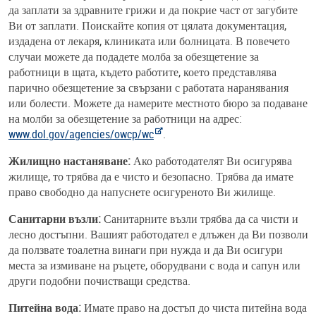
да заплати за здравните грижи и да покрие част от загубите
Ви от заплати. Поискайте копия от цялата документация,
издадена от лекаря, клиниката или болницата. В повечето
случаи можете да подадете молба за обезщетение за
работници в щата, където работите, което представлява
парично обезщетение за свързани с работата наранявания
или болести. Можете да намерите местното бюро за подаване
на молби за обезщетение за работници на адрес:
www.dol.gov/agencies/owcp/wc
.
Жилищно настаняване:
Ако работодателят Ви осигурява
жилище, то трябва да е чисто и безопасно. Трябва да имате
право свободно да напуснете осигуреното Ви жилище.
Санитарни възли:
Санитарните възли трябва да са чисти и
лесно достъпни. Вашият работодател е длъжен да Ви позволи
да ползвате тоалетна винаги при нужда и да Ви осигури
места за измиване на ръцете, оборудвани с вода и сапун или
други подобни почистващи средства.
Питейна вода:
Имате право на достъп до чиста питейна вода