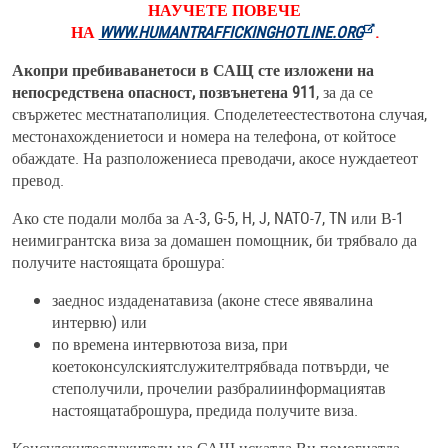
НАУЧЕТЕ ПОВЕЧЕ
НА
WWW.HUMANTRAFFICKINGHOTLINE.ORG
.
Акопри пребиваванетоси в САЩ сте изложени на
непосредствена опасност, позвънетена 911
, за да се
свържетес местнатаполиция. Споделетеестествотона случая,
местонахождениетоси и номера на телефона, от койтосе
обаждате. На разположениеса преводачи, акосе нуждаетеот
превод.
Ако сте подали молба за А-3, G-5, H, J, NATO-7, TN или В-1
неимигрантска виза за домашен помощник, би трябвало да
получите настоящата брошура:
заеднос издаденатавиза (аконе стесе явявалина
интервю) или
по времена интервютоза виза, при
коетоконсулскиятслужителтрябвада потвърди, че
степолучили, прочелии разбралиинформациятав
настоящатаброшура, предида получите виза.