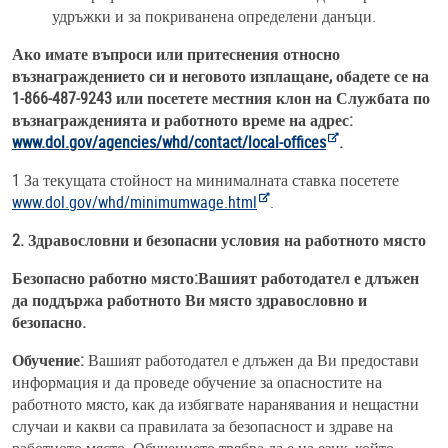
удръжки и за покриванена определени данъци.
Ако имате въпроси или притеснения относно
възнаграждението си и неговото изплащане, обадете се на
1-866-487-9243 или посетете местния клон на Службата по
възнагражденията и работното време на адрес:
www.dol.gov/agencies/whd/contact/local-offices
.
1 За текущата стойност на минималната ставка посетете
www.dol.gov/whd/minimumwage.html
.
2. Здравословни и безопасни условия на работното място
Безопасно работно място:Вашият работодател е длъжен
да поддържа работното Ви място здравословно и
безопасно.
Обучение:
Вашият работодател е длъжен да Ви предостави
информация и да проведе обучение за опасностите на
работното място, как да избягвате наранявания и нещастни
случаи и какви са правилата за безопасност и здраве на
работното място. Обучението трябва да е на език, който