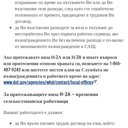
изхранване по време на пътуването Ви или да Ви
възстанови тези разходи, след като сте отработили
половината от времето, предвидено в трудовия Ви
договор;
да Ви възстанови разходите за виза и пътуване до
местоработата Ви през първата работна седмица, ако
възнаграждението Ви без включени разходи е по-малко
от минималното възнаграждение в САЩ.
Ако притежавате виза Н-2А или Н-2В и имате въпроси
или притеснения относно правата си, позвънете на 1-866-
487-9243 или посетете местен клон на Службата по
възнагражденията и работното време на адрес:
www.dol.gov/agencies/whd/contact/local-offices
.
За притежаващите виза H-2A – временни
селскостопански работници
Вашият работодател е длъжен:
да Ви връчи писмен трудов договор на език, който