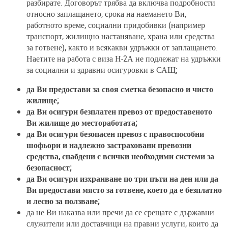
разбирате. Договорът трябва да включва подробности
относно заплащането, срока на наемането Ви,
работното време, социални придобивки (например
транспорт, жилищно настаняване, храна или средства
за готвене), както и всякакви удръжки от заплащането.
Наетите на работа с виза Н-2А не подлежат на удръжки
за социални и здравни осигуровки в САЩ;
да Ви предостави за своя сметка безопасно и чисто
жилище;
да Ви осигури безплатен превоз от предоставеното
Ви жилище до местоработата;
да Ви осигури безопасен превоз с правоспособни
шофьори и надлежно застраховани превозни
средства, снабдени с всички необходими системи за
безопасност;
да Ви осигури изхранване по три пъти на ден или да
Ви предостави място за готвене, което да е безплатно
и лесно за ползване;
да не Ви наказва или пречи да се срещате с държавни
служители или доставчици на правни услуги, които да