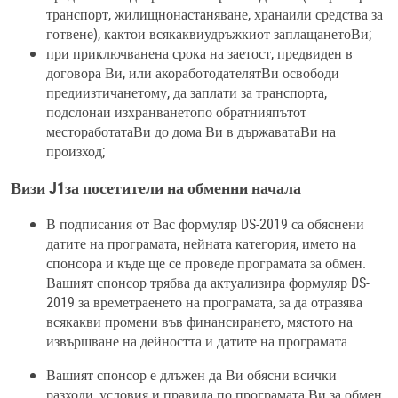
транспорт, жилищнонастаняване, хранаили средства за
готвене), кактои всякаквиудръжкиот заплащанетоВи;
при приключванена срока на заетост, предвиден в
договора Ви, или акоработодателятВи освободи
предиизтичанетому, да заплати за транспорта,
подслонаи изхранванетопо обратнияпътот
местоработатаВи до дома Ви в държаватаВи на
произход;
Визи J1за посетители на обменни начала
В подписания от Вас формуляр DS-2019 са обяснени
датите на програмата, нейната категория, името на
спонсора и къде ще се проведе програмата за обмен.
Вашият спонсор трябва да актуализира формуляр DS-
2019 за времетраенето на програмата, за да отразява
всякакви промени във финансирането, мястото на
извършване на дейността и датите на програмата.
Вашият спонсор е длъжен да Ви обясни всички
разходи, условия и правила по програмата Ви за обмен,