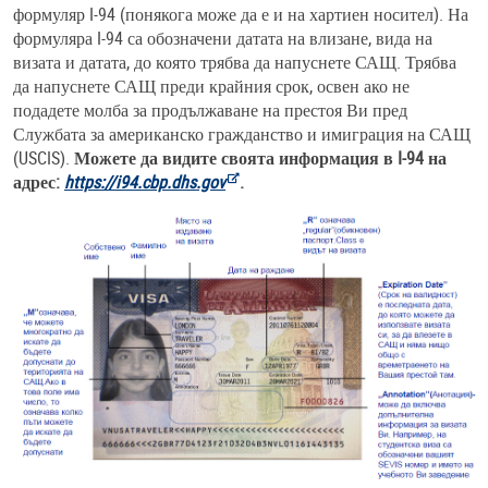
формуляр I-94 (понякога може да е и на хартиен носител). На
формуляра I-94 са обозначени датата на влизане, вида на
визата и датата, до която трябва да напуснете САЩ. Трябва
да напуснете САЩ преди крайния срок, освен ако не
подадете молба за продължаване на престоя Ви пред
Службата за американско гражданство и имиграция на САЩ
(USCIS).
Можете да видите своята информация в I-94 на
адрес:
https://i94.cbp.dhs.gov
.