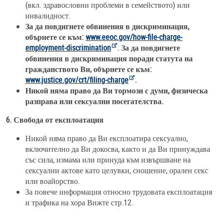
(вкл. здравословни проблеми в семейството) или
инвалидност.
За да повдигнете обвинения в дискриминация,
обърнете се към:
www.eeoc.gov/how-file-charge-
employment-discrimination
. За да повдигнете
обвинения в дискриминация поради статута на
гражданството Ви, обърнете се към:
www.justice.gov/crt/filing-charge
.
Никой няма право да Ви тормози с думи, физическа
разправа или сексуални посегателства.
6. Свобода от експлоатация
Никой няма право да Ви експлоатира сексуално,
включително да Ви докосва, както и да Ви принуждава
със сила, измама или принуда към извършване на
сексуални актове като целувки, сношение, орален секс
или воайорство.
За повече информация относно трудовата експлоатация
и трафика на хора Вижте стр.12.