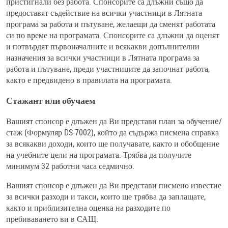
пристигнали без работа. Спонсорите са длъжни също да
предоставят съдействие на всички участници в Лятната
програма за работа и пътуване, желаещи да сменят работата
си по време на програмата. Спонсорите са длъжни да оценят
и потвърдят първоначалните и всякакви допълнителни
назначения за всички участници в Лятната програма за
работа и пътуване, преди участниците да започнат работа,
както е предвидено в правилата на програмата.
Стажант или обучаем
Вашият спонсор е длъжен да Ви представи план за обучениe/
стаж (Формуляр DS-7002), който да съдържа писмена справка
за всякакви доходи, които ще получавате, както и обобщение
на учебните цели на програмата. Трябва да получите
минимум 32 работни часа седмично.
Вашият спонсор е длъжен да Ви представи писмено известие
за всички разходи и такси, които ще трябва да заплащате,
както и приблизителна оценка на разходите по
пребиваването ви в САЩ.