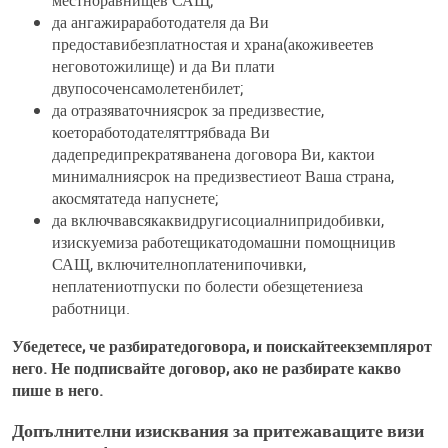
да ангажираработодателя да Ви
предоставибезплатностая и храна(акоживеетев
неговотожилище) и да Ви плати
двупосоченсамолетенбилет;
да отразяваточниясрок за предизвестие,
коетоработодателяттрябвада Ви
дадепредипрекратяванена договора Ви, кактои
минималниясрок на предизвестиеот Ваша страна,
акосмятатеда напуснете;
да включвавсякаквидругисоциалнипридобивки,
изискуемиза работещикатодомашни помощницив
САЩ, включителноплатенипочивки,
неплатениотпуски по болести обезщетениеза
работници.
Убедетесе, че разбиратедоговора, и поискайтеекземплярот
него. Не подписвайте договор, ако не разбирате какво
пише в него.
Допълнителни изисквания за притежаващите визи