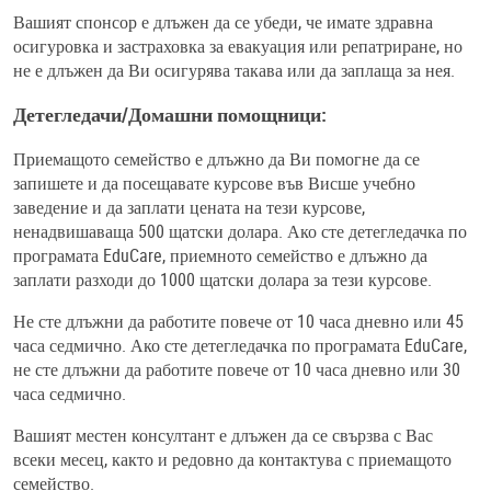
Вашият спонсор е длъжен да се убеди, че имате здравна
осигуровка и застраховка за евакуация или репатриране, но
не е длъжен да Ви осигурява такава или да заплаща за нея.
Детегледачи/Домашни помощници:
Приемащото семейство е длъжно да Ви помогне да се
запишете и да посещавате курсове във Висше учебно
заведение и да заплати цената на тези курсове,
ненадвишаваща 500 щатски долара. Ако сте детегледачка по
програмата EduCare, приемното семейство е длъжно да
заплати разходи до 1000 щатски долара за тези курсове.
Не сте длъжни да работите повече от 10 часа дневно или 45
часа седмично. Ако сте детегледачка по програмата EduCare,
не сте длъжни да работите повече от 10 часа дневно или 30
часа седмично.
Вашият местен консултант е длъжен да се свързва с Вас
всеки месец, както и редовно да контактува с приемащото
семейство.